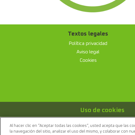
Textos legales
Política privacidad
Aviso legal
Cookies
Uso de cookies
Utilizamos cookies propias 
necesarios para la elaborac
Al hacer clic en “Aceptar todas las cookies”, usted acepta que las c
confirmación de su uso. Pue
la navegación del sitio, analizar el uso del mismo, y colaborar con n