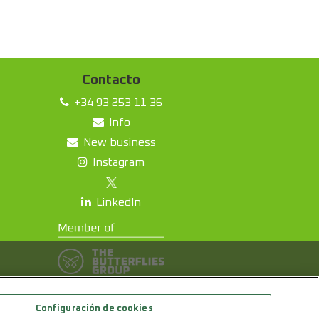
Contacto
+34 93 253 11 36
Info
New business
Instagram
LinkedIn
 de perfiles; tratando datos
ón "ACEPTAR COOKIES" para la
IÓN Y CONFIGURACIÓN".
Configuración de cookies